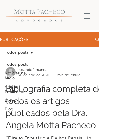
PUBLICAÇÕES
Todos posts
Todos posts
resendefernanda
Notícias na
20 de nov. de 2020
5 min de leitura
Mídia
Bibliografia completa de
Artigos
Publicados
todos os artigos
Livros
Blog
publicados pela Dra.
Angela Motta Pacheco
“Direito Tributário e Delitos Penais”, in