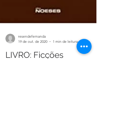
resendefernanda
19 de out. de 2020
1 min de leitura
LIVRO: Ficções
Tributárias –
Identificação e Controle
“Trata da fenomenologia das ficções
jurídicas tributárias: relaciona-as com a
competência tributária, traça a sua estrutura